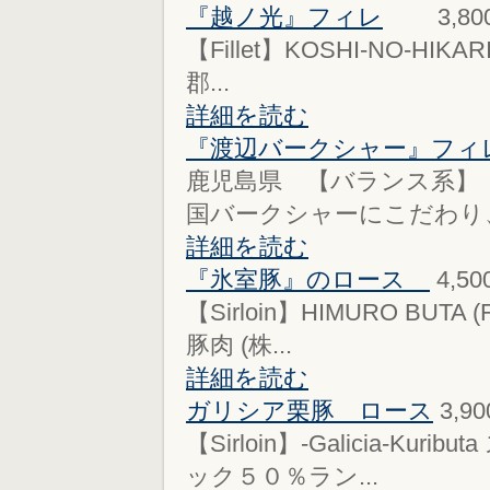
『越ノ光』フィレ
3,80
【Fillet】KOSHI-NO-HIKA
郡...
詳細を読む
『渡辺バークシャー』フィ
鹿児島県 【バランス系】
国バークシャーにこだわり、
詳細を読む
『氷室豚』のロース
4,5
【Sirloin】HIMURO BUT
豚肉 (株...
詳細を読む
ガリシア栗豚 ロース
3,9
【Sirloin】-Galicia-
ック５０％ラン...