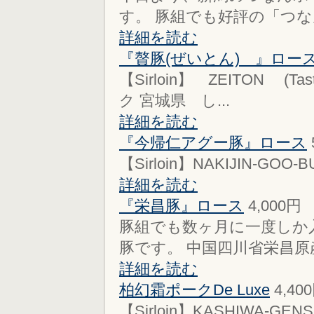
す。 豚組でも好評の「つな
詳細を読む
『贅豚(ぜいとん) 』ロー
【Sirloin】 ZEITON (
ク 宮城県 し...
詳細を読む
『今帰仁アグー豚』ロース
【Sirloin】NAKIJIN-GOO-BUTA
詳細を読む
『栄昌豚』ロース
4,000
豚組でも数ヶ月に一度しか
豚です。 中国四川省栄昌原産
詳細を読む
柏幻霜ポークDe Luxe
4,40
【Sirloin】KASHIWA-GENSO-