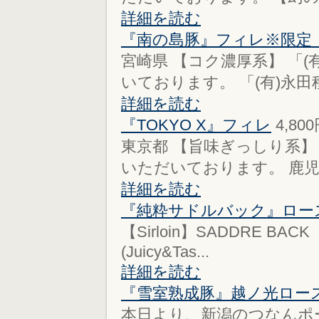
詳細を読む
『南の島豚』フィレ※限
宮崎県 【コク濃厚系】 「
いております。 「(有)永田種
詳細を読む
『TOKYO X』フィレ
4,80
東京都 【旨味ぎっしり系】 「
いただいております。 鹿児島
詳細を読む
『純粋サドルバック』ロー
【Sirloin】SADDRE BACK
(Juicy&Tas...
詳細を読む
『雪室熟成豚』越ノ光ロー
本日より、新潟のつなんポ