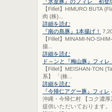
『氷室豚』のフィレ 初登
【Fillet】HIMURO BUTA
肉 (株)...
詳細を読む
『南の島豚』1本揚げ！
7,2
【Fillet】MINAMI-NO-SHI
揚...
詳細を読む
ド～ンと『梅山豚』フィレ
【Fillet】MEISHAN-TON
系】 「(株...
詳細を読む
『今帰仁アグー豚』フィレ
沖縄・今帰仁村 【コク濃厚
提供いただいております。 「